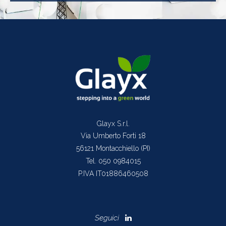
Glayx S.r.l.
Via Umberto Forti 18
56121 Montacchiello (PI)
Tel. 050 0984015
P.IVA IT01886460508