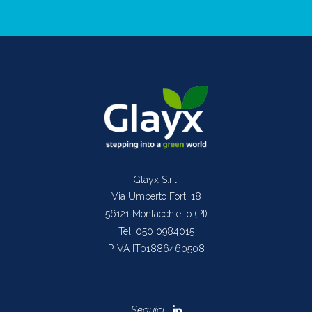
Glayx S.r.l.
Via Umberto Forti 18
56121 Montacchiello (PI)
Tel. 050 0984015
P.IVA IT01886460508