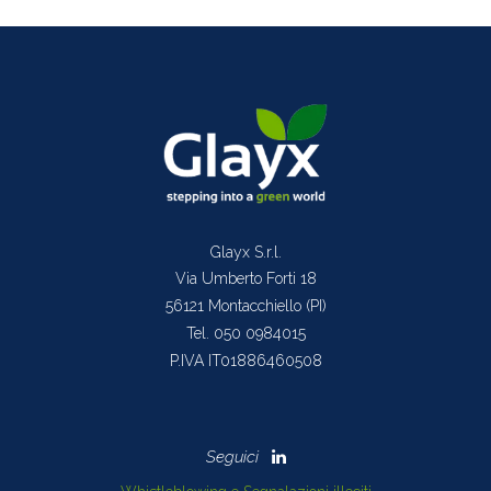
Glayx S.r.l.
Via Umberto Forti 18
56121 Montacchiello (PI)
Tel. 050 0984015
P.IVA IT01886460508