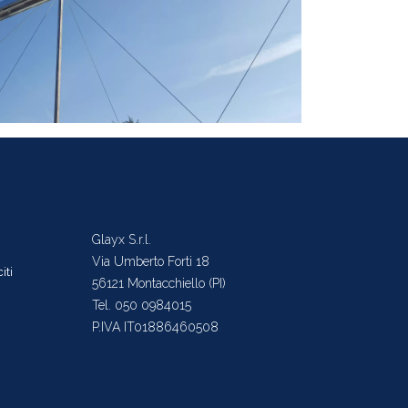
Glayx S.r.l.
Via Umberto Forti 18
iti
56121 Montacchiello (PI)
Tel. 050 0984015
P.IVA IT01886460508