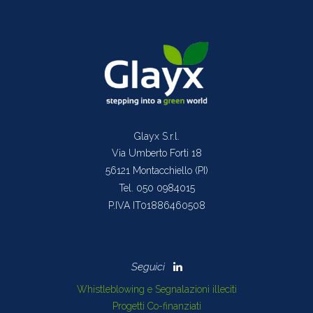
Glayx S.r.l.
Via Umberto Forti 18
56121 Montacchiello (PI)
Tel. 050 0984015
P.IVA IT01886460508
Whistleblowing e Segnalazioni illeciti
Progetti Co-finanziati